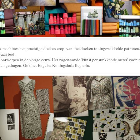
jk machines met prachtige doeken erop, van theedoeken tot ingewikkelde patronen
 aan bod.
 ontworpen in de vorige eeuw. Het zogenaamde 'kunst per strekkende meter' voor ied
en gedragen. Ook het Engelse Koningshuis liep erin.