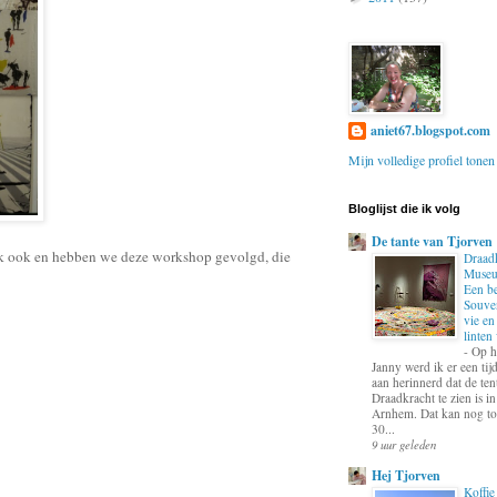
aniet67.blogspot.com
Mijn volledige profiel tonen
Bloglijst die ik volg
De tante van Tjorven
uk ook en hebben we deze workshop gevolgd, die
Draadk
Museu
Een b
Souve
vie en
linten
-
Op h
Janny werd ik er een tij
aan herinnerd dat de ten
Draadkracht te zien is 
Arnhem. Dat kan nog to
30...
9 uur geleden
Hej Tjorven
Koffie