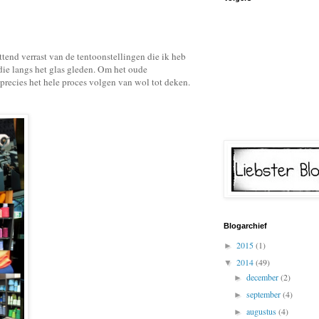
ettend verrast van de tentoonstellingen die ik heb
die langs het glas gleden. Om het oude
precies het hele proces volgen van wol tot deken.
Blogarchief
2015
(1)
►
2014
(49)
▼
december
(2)
►
september
(4)
►
augustus
(4)
►