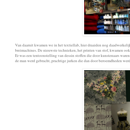
Van daaruit kwamen we in het textiellab, hier draaiden nog daadwerkeli
breimachines. De nieuwste technieken, het printen van stof, kwamen ook
Er was een tentoonstelling van dessin stoffen die door kunstenaars waren
de man werd gebracht, prachtige jurken die dan door beroemdheden werd