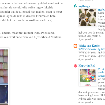
n waren in het textielmuseum gefabriceerd met de
ingthings
 was het de wereld) die zulke ingewikkelde
Het bo
ijzonder wat je allemaal kan maken, maar je moet
Laatst
Daar lagen dekens in diverse kleuren en hele
tegen 
bang d
 dat het toch wel een kostbare zaak is ;-)
Wenen
misluk
begrij
aal anders, maar niet minder indrukwekkend.
heb zelf ook de neiging
termen van gelukt e...
ren o.a. werken te zien van bijvoorbeeld Marlene
5 jaar geleden
Wieke van Keulen
WV8Y364Y6W19g54H
WV8Y364Y6W19g54H
WV8Y364Y6W19g54H
6 jaar geleden
Happy in Red
Creati
guide 
Greec
we het
gewoo
met ee
reisin
dan ook gewoon een zo
bestemming kiezen? Ik 
Athene echt van harte a.
6 jaar geleden