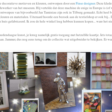
e decoratieve motieven en kleuren, ontworpen door een
Finse designer
. Deze klede
edewerker van het museum. Hij vertelde dat deze machine de enige in Europe is (of
ntwerpen van bijvoorbeeld Jan Taminiau zijn ook in Tilburg gemaakt. Echt heel b
leuren en materialen. Uiteraard hoorde een bezoek aan de textielshop er ook bij... 
 huis gefabriceerd. Ik zou de hele winkel leeg hebben kunnen kopen... ware het niet
dendaagse kunst, je kreeg namelijk gratis toegang met hetzelfde kaartje. Iets tot
n. Jammer, dus nog eens terug om de collectie wat uitgebreider te bekijken. Er wa