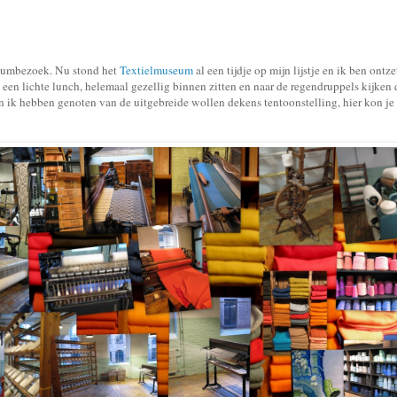
seumbezoek. Nu stond het
Textielmuseum
al een tijdje op mijn lijstje en ik ben ontz
een lichte lunch, helemaal gezellig binnen zitten en naar de regendruppels kijken 
ik hebben genoten van de uitgebreide wollen dekens tentoonstelling, hier kon je 