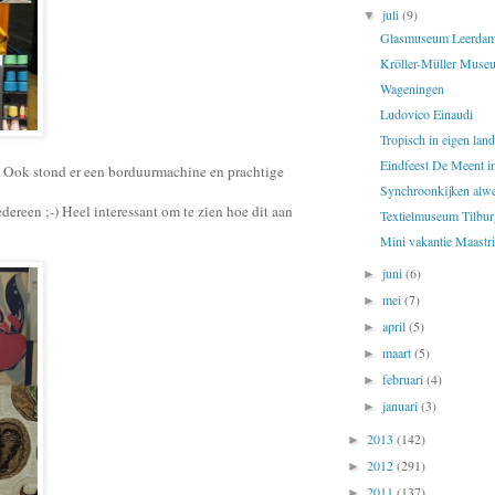
juli
(9)
▼
Glasmuseum Leerda
Kröller-Müller Muse
Wageningen
Ludovico Einaudi
Tropisch in eigen land
Eindfeest De Meent 
. Ook stond er een borduurmachine en prachtige
Synchroonkijken alwe
ereen ;-) Heel interessant om te zien hoe dit aan
Textielmuseum Tilbur
Mini vakantie Maastri
juni
(6)
►
mei
(7)
►
april
(5)
►
maart
(5)
►
februari
(4)
►
januari
(3)
►
2013
(142)
►
2012
(291)
►
2011
(137)
►