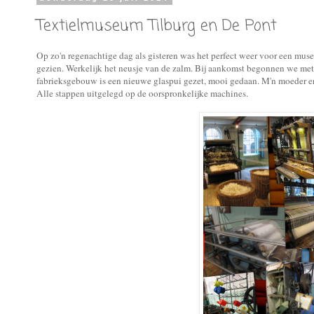
Textielmuseum Tilburg en De Pont
Op zo'n regenachtige dag als gisteren was het perfect weer voor een mu
gezien. Werkelijk het neusje van de zalm. Bij aankomst begonnen we met 
fabrieksgebouw is een nieuwe glaspui gezet, mooi gedaan. M'n moeder en 
Alle stappen uitgelegd op de oorspronkelijke machines.