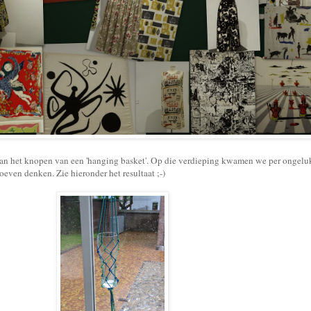
 van het knopen van een 'hanging basket'. Op die verdieping kwamen we per ongel
even denken. Zie hieronder het resultaat ;-)