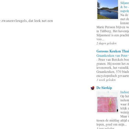
Siljan
& bo 
napol
Na de
met d
de zwanenvleugels, dat leek net een
kunste
Marie Persson blijven w
in Tällberg. Het haventj
Siljanmeer is een pracht
voo...
2 dagen geleden
Gereons Keuken Thui
Graankeuken van Peter 
-
Peter van Berckels bo
granen. Hij noemt het ze
levenswerk, het vuistdi
Graankeuken, 570 bladz
encyclopedisch gevaarte
1 week geleden
De Sierkip
Indust
Op he
indust
waar i
lelijk 
weinig
Maar t
tussen de middag altijd 
lopen, goed om mijn...
3 jaar geleden